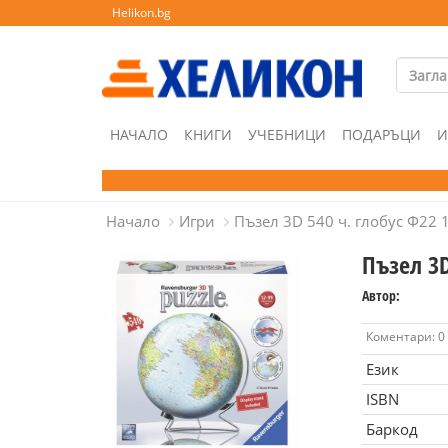
Helikon.bg
НАЧАЛО
КНИГИ
УЧЕБНИЦИ
ПОДАРЪЦИ
И
Начало
Игри
Пъзел 3D 540 ч. глобус Ф22 
Пъзел 3D
Автор:
Коментари: 0
Език
ISBN
Баркод