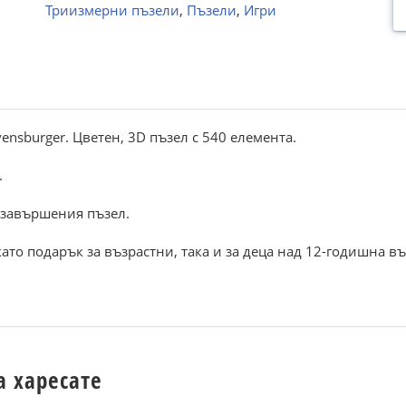
Триизмерни пъзели
,
Пъзели
,
Игри
nsburger. Цветен, 3D пъзел с 540 елемента.
.
 завършения пъзел.
ато подарък за възрастни, така и за деца над 12-годишна въ
а харесате