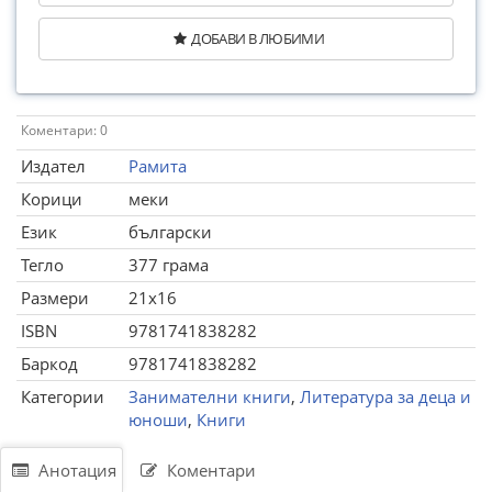
ДОБАВИ В ЛЮБИМИ
Коментари: 0
Издател
Рамита
Корици
меки
Език
български
Тегло
377 грама
Размери
21x16
ISBN
9781741838282
Баркод
9781741838282
Категории
Занимателни книги
,
Литература за деца и
юноши
,
Книги
Анотация
Коментари