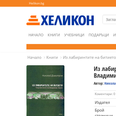
Helikon.bg
НАЧАЛО
КНИГИ
УЧЕБНИЦИ
ПОДАРЪЦИ
И
Начало
Книги
Из лабиринтите на битието
Из лабир
Владими
Автор:
Никола
Коментари: 0
Издател
Брой
страници