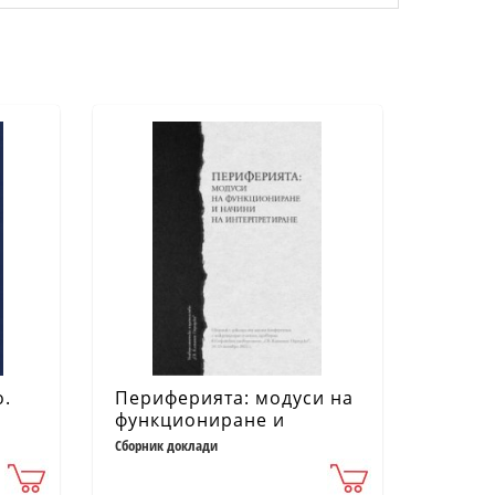
о.
Периферията: модуси на
-
функциониране и
.
начини на
Сборник доклади
интерпретиране