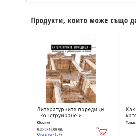
Продукти, които може също д
Литературните поредици
Как
- конструиране и
кат
деконструиране на
Сборник
Томас
канона
9.20 € / 17.99 ЛВ.
Отстъпка - 15 %