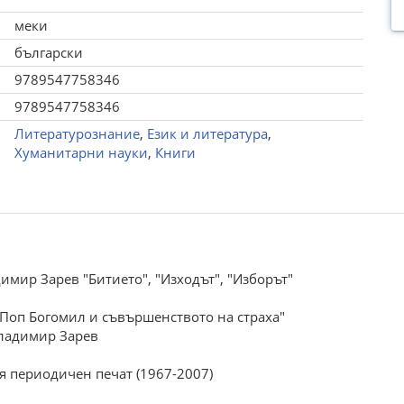
меки
български
9789547758346
9789547758346
Литературознание
,
Език и литература
,
Хуманитарни науки
,
Книги
имир Зарев "Битието", "Изходът", "Изборът"
"Поп Богомил и съвършенството на страха"
Владимир Зарев
 периодичен печат (1967-2007)