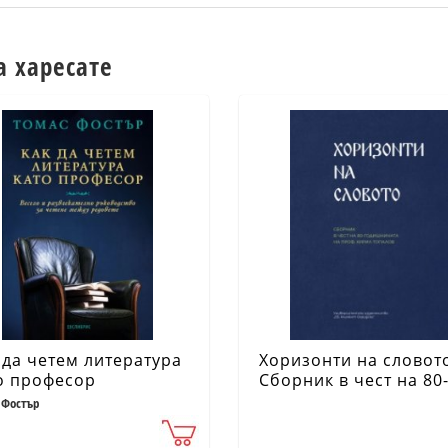
а харесате
 да четем литература
Хоризонти на словот
о професор
Сборник в чест на 80
годишнината на проф
 Фостър
Кирил Топалов