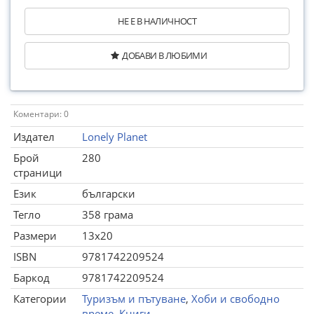
НЕ Е В НАЛИЧНОСТ
ДОБАВИ В ЛЮБИМИ
Коментари: 0
Издател
Lonely Planet
Брой
280
страници
Език
български
Тегло
358 грама
Размери
13x20
ISBN
9781742209524
Баркод
9781742209524
Категории
Туризъм и пътуване
,
Хоби и свободно
време
,
Книги