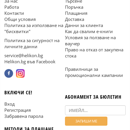
За нас
Търсене
Работа
Поръчка
Контакти
Плащания
Общи условия
Доставка
Политика за използване на
Данни за клиента
"бисквитки"
Как да свалим е-книги
Условия за ползване на
Политика за сигурност на
ваучер
личните данни
Право на отказ от закупена
service@helikon.bg
стока
Helikon.bg във Facebook
Правилници за
промоционални кампании
ВКЛЮЧИ СЕ!
АБОНАМЕНТ ЗА БЮЛЕТИН
Вход
Регистрация
Забравена парола
МЕТОДИ ЗА ПЛАЩАНЕ