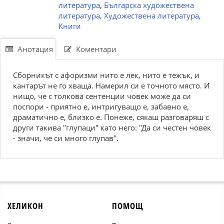
литература
,
Българска художествена
литература
,
Художествена литература
,
Книги
Анотация
Коментари
Сборникът с афоризми нито е лек, нито е тежък, и
кантарът не го хваща. Намерил си е точното място. И
нищо, че с толкова сентенции човек може да си
поспори - приятно е, интригуващо е, забавно е,
драматично е, близко е. Понеже, сякаш разговаряш с
други такива "глупаци" като него: "Да си честен човек
- значи, че си много глупав".
ХЕЛИКОН
ПОМОЩ