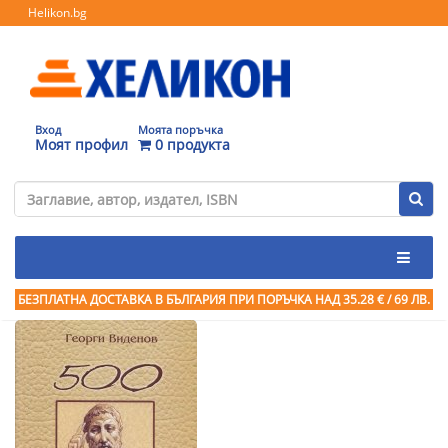
Helikon.bg
Вход
Моята поръчка
Моят профил
0 продукта
БЕЗПЛАТНА ДОСТАВКА В БЪЛГАРИЯ ПРИ ПОРЪЧКА
НАД 35.28 € / 69 ЛВ.