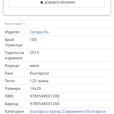
ДОБАВИ В ЛЮБИМИ
Коментари: 1
Издател
Сатори Ко
Брой
100
страници
Година на
2013
издаване
Корици
меки
Език
български
Тегло
125 грама
Размери
14x20
ISBN
9789548501200
Баркод
9789548501200
Категории
Българска проза
,
Съвременна българска