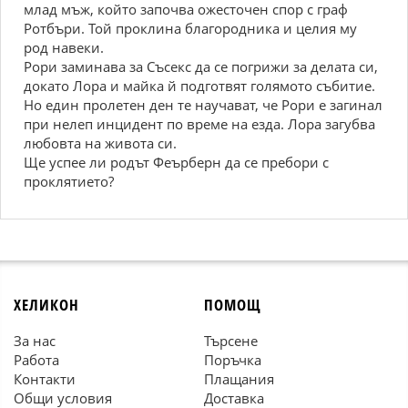
млад мъж, който започва ожесточен спор с граф
Ротбъри. Той проклина благородника и целия му
род навеки.
Рори заминава за Съсекс да се погрижи за делата си,
докато Лора и майка й подготвят голямото събитие.
Но един пролетен ден те научават, че Рори е загинал
при нелеп инцидент по време на езда. Лора загубва
любовта на живота си.
Ще успее ли родът Феърберн да се пребори с
проклятието?
ХЕЛИКОН
ПОМОЩ
За нас
Търсене
Работа
Поръчка
Контакти
Плащания
Общи условия
Доставка