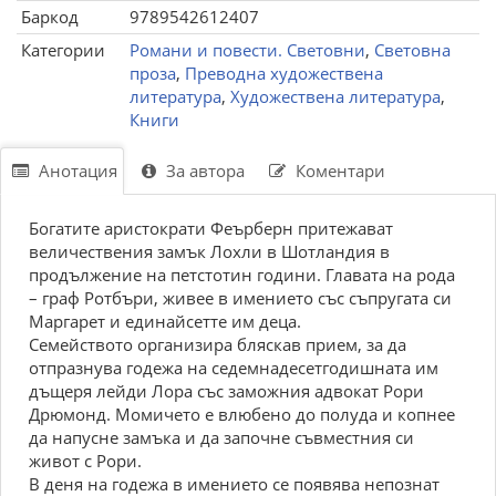
Баркод
9789542612407
Категории
Романи и повести. Световни
,
Световна
проза
,
Преводна художествена
литература
,
Художествена литература
,
Книги
Анотация
За автора
Коментари
Богатите аристократи Феърберн притежават
величествения замък Лохли в Шотландия в
продължение на петстотин години. Главата на рода
– граф Ротбъри, живее в имението със съпругата си
Маргарет и единайсетте им деца.
Семейството организира бляскав прием, за да
отпразнува годежа на седемнадесетгодишната им
дъщеря лейди Лора със заможния адвокат Рори
Дрюмонд. Момичето е влюбено до полуда и копнее
да напусне замъка и да започне съвместния си
живот с Рори.
В деня на годежа в имението се появява непознат