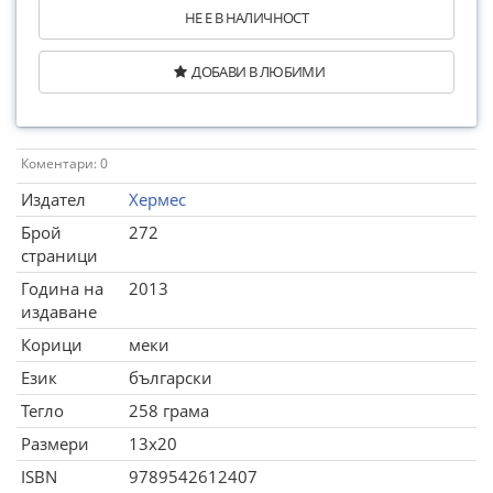
НЕ Е В НАЛИЧНОСТ
ДОБАВИ В ЛЮБИМИ
Коментари: 0
Издател
Хермес
Брой
272
страници
Година на
2013
издаване
Корици
меки
Език
български
Тегло
258 грама
Размери
13x20
ISBN
9789542612407