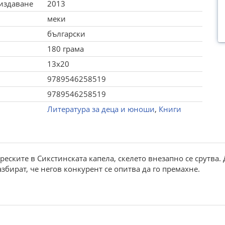
 издаване
2013
меки
български
180 грама
13x20
9789546258519
9789546258519
Литература за деца и юноши
,
Книги
еските в Сикстинската капела, скелето внезапно се срутва. 
збират, че негов конкурент се опитва да го премахне.