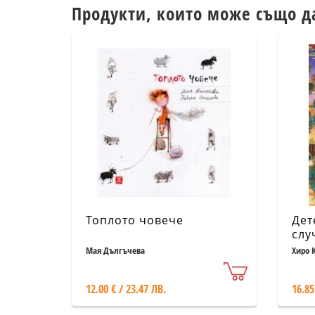
Продукти, които може също д
Топлото човече
Дет
слу
(Съ
Мая Дългъчева
Хиро 
неб
12.00 € / 23.47 ЛВ.
16.85