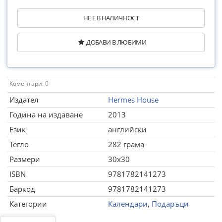
НЕ Е В НАЛИЧНОСТ
ДОБАВИ В ЛЮБИМИ
Коментари: 0
Издател
Hermes House
Година на издаване
2013
Език
английски
Тегло
282 грама
Размери
30x30
ISBN
9781782141273
Баркод
9781782141273
Категории
Календари
,
Подаръци