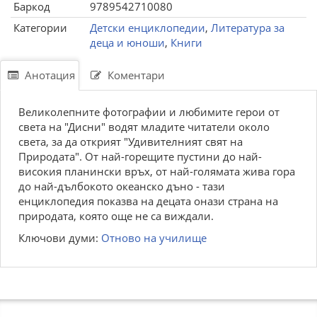
Баркод
9789542710080
Категории
Детски енциклопедии
,
Литература за
деца и юноши
,
Книги
Анотация
Коментари
Великолепните фотографии и любимите герои от
света на "Дисни" водят младите читатели около
света, за да открият "Удивителният свят на
Природата". От най-горещите пустини до най-
високия планински връх, от най-голямата жива гора
до най-дълбокото океанско дъно - тази
енциклопедия показва на децата онази страна на
природата, която още не са виждали.
Ключови думи:
Отново на училище