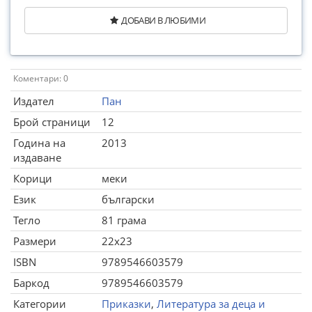
ДОБАВИ В ЛЮБИМИ
Коментари: 0
Издател
Пан
Брой страници
12
Година на
2013
издаване
Корици
меки
Език
български
Тегло
81 грама
Размери
22x23
ISBN
9789546603579
Баркод
9789546603579
Категории
Приказки
,
Литература за деца и