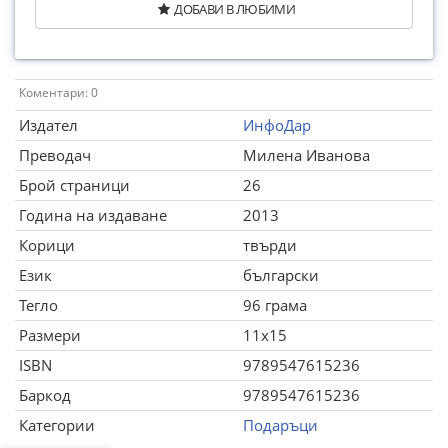
ДОБАВИ В ЛЮБИМИ
Коментари: 0
Издател
ИнфоДар
Преводач
Милена Иванова
Брой страници
26
Година на издаване
2013
Корици
твърди
Език
български
Тегло
96 грама
Размери
11x15
ISBN
9789547615236
Баркод
9789547615236
Категории
Подаръци