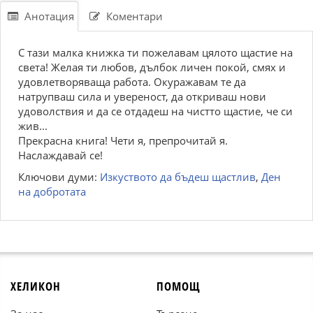
Анотация
Коментари
С тази малка книжка ти пожелавам цялото щастие на
света! Желая ти любов, дълбок личен покой, смях и
удовлетворяваща работа. Окуражавам те да
натрупваш сила и увереност, да откриваш нови
удоволствия и да се отдадеш на чистто щастие, че си
жив...
Прекрасна книга! Чети я, препрочитай я.
Наслаждавай се!
Ключови думи:
Изкуството да бъдеш щастлив
,
Ден
на добротата
ХЕЛИКОН
ПОМОЩ