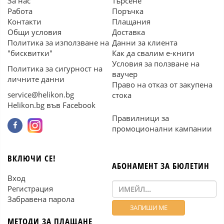
За нас
Търсене
Работа
Поръчка
Контакти
Плащания
Общи условия
Доставка
Политика за използване на
Данни за клиента
"бисквитки"
Как да свалим е-книги
Условия за ползване на
Политика за сигурност на
ваучер
личните данни
Право на отказ от закупена
service@helikon.bg
стока
Helikon.bg във Facebook
Правилници за
промоционални кампании
ВКЛЮЧИ СЕ!
АБОНАМЕНТ ЗА БЮЛЕТИН
Вход
Регистрация
Забравена парола
МЕТОДИ ЗА ПЛАЩАНЕ