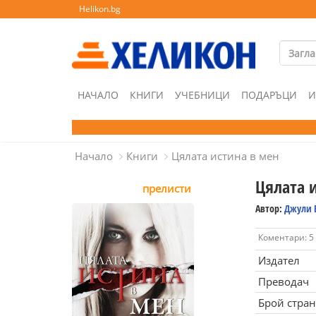
Helikon.bg
НАЧАЛО
КНИГИ
УЧЕБНИЦИ
ПОДАРЪЦИ
И
Начало
Книги
Цялата истина в мен
Цялата 
прелисти
Автор:
Джули 
Коментари: 5
Издател
Преводач
Брой стра