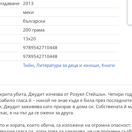
 издаване
2013
меки
български
200 грама
13x20
9789542710448
9789542710448
Тийн
,
Литература за деца и юноши
,
Книги
открита убита, Джудит изчезва от Розуел Стейшън. Четири г
било гласа й – никой не знае къде е била през последните 
, Джудит заживява като призрак в дома си. Собствената й ма
ас, е на път да се ожени за друга.
ето и хората, които обича, са изложени на огромна опаснос
върне гласа си, дори това да означава, че ще промени съд