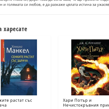
 и голямата си любов, е да разкаже цялата истина за ужас
а харесате
ките растат със
Хари Потър и
ача
Нечистокръвния при