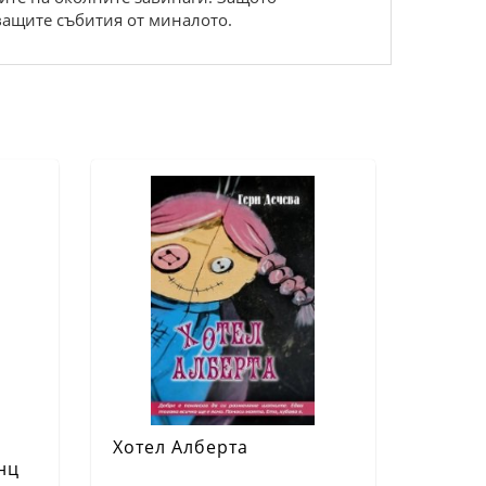
яващите събития от миналото.
Хотел Алберта
нц