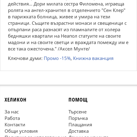
действия... Дори милата сестра Филомена, играеща
ролята на ангел-хранител в отделението "Сен Клер"
в парижката болница, живее и умира на тези
страници. Същите възрастни монаси и свещеници с
опърпани раса разнасят из пламналите от холера
бедняшки квартали на Неапол статуите на своите
мадони и на своите светци и враждата помежду им е
все така ожесточена." /Аксел Мунте/
Ключови думи:
Промо -15%
,
Книжна ваканция
ХЕЛИКОН
ПОМОЩ
За нас
Търсене
Работа
Поръчка
Контакти
Плащания
Общи условия
Доставка