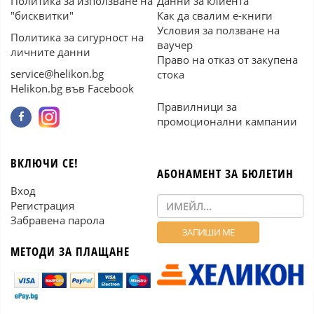
Политика за използване на
Данни за клиента
"бисквитки"
Как да свалим е-книги
Условия за ползване на
Политика за сигурност на
ваучер
личните данни
Право на отказ от закупена
service@helikon.bg
стока
Helikon.bg във Facebook
Правилници за
промоционални кампании
ВКЛЮЧИ СЕ!
АБОНАМЕНТ ЗА БЮЛЕТИН
Вход
Регистрация
Забравена парола
МЕТОДИ ЗА ПЛАЩАНЕ