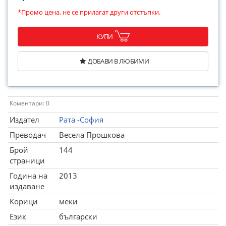
*Промо цена, не се прилагат други отстъпки.
КУПИ
ДОБАВИ В ЛЮБИМИ
Коментари: 0
Издател
Рата -София
Преводач
Весела Прошкова
Брой
144
страници
Година на
2013
издаване
Корици
меки
Език
български