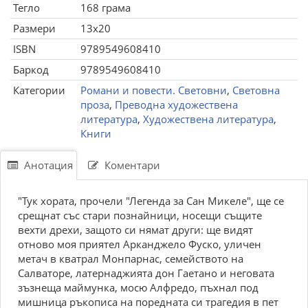
Тегло
168 грама
Размери
13x20
ISBN
9789549608410
Баркод
9789549608410
Категории
Романи и повести. Световни
,
Световна
проза
,
Преводна художествена
литература
,
Художествена литература
,
Книги
Анотация
Коментари
"Тук хората, прочели "Легенда за Сан Микеле", ще се
срещнат със стари познайници, носещи същите
вехти дрехи, защото си нямат други: ще видят
отново моя приятел Арканджело Фуско, уличен
метач в кватрал Монпарнас, семейството на
Салваторе, латернаджията дон Гаетано и неговата
зъзнеща маймунка, мосю Алфредо, пъхнал под
мишница ръкописа на поредната си трагедия в пет