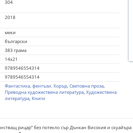
304
2018
меки
български
383 грама
14x21
9789546554314
9789546554314
Фантастика, фентъзи. Хорър
,
Световна проза
,
Преводна художествена литература
,
Художествена
литература
,
Книги
анстващ рицар” без потекло сър Дънкан Високия и скуайъра м