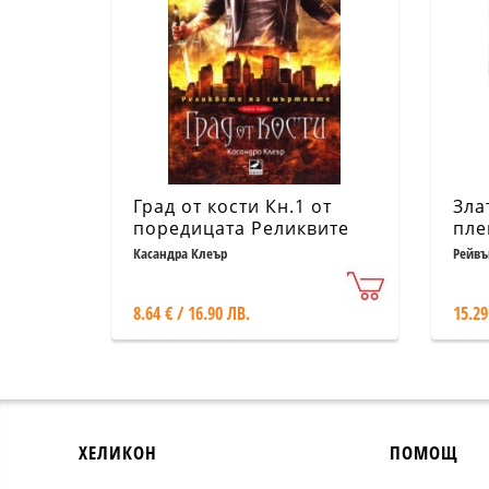
Град от кости Кн.1 от
Зла
поредицата Реликвите
пле
на смъртните
Касандра Клеър
Рейвъ
8.64 € / 16.90 ЛВ.
15.29
ХЕЛИКОН
ПОМОЩ