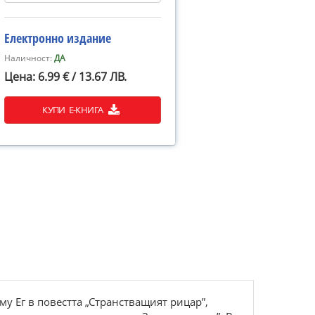
Електронно издание
Наличност:
ДА
Цена: 6.99 € / 13.67 ЛВ.
КУПИ Е-КНИГА
у Ег в повестта „Странстващият рицар”,