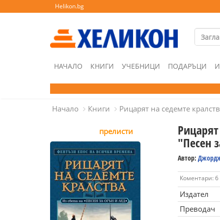
Helikon.bg
НАЧАЛО
КНИГИ
УЧЕБНИЦИ
ПОДАРЪЦИ
И
Начало
Книги
Рицарят на седемте кралства
Рицарят 
прелисти
"Песен з
Автор:
Джордж
Коментари: 6
Издател
Преводач