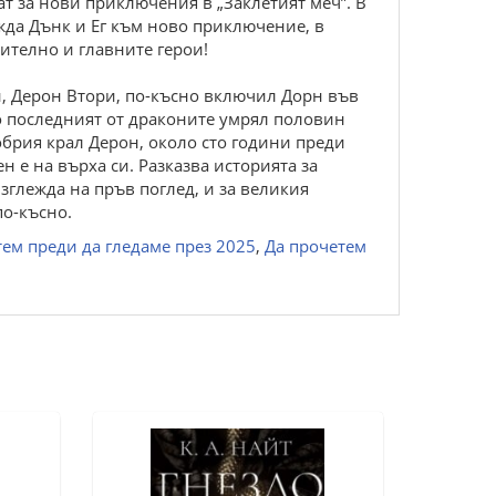
ат за нови приключения в „Заклетият меч”. В
да Дънк и Ег към ново приключение, в
чително и главните герои!
ен, Дерон Втори, по-късно включил Дорн във
то последният от драконите умрял половин
обрия крал Дерон, около сто години преди
н е на върха си. Разказва историята за
зглежда на пръв поглед, и за великия
по-късно.
тем преди да гледаме през 2025
,
Да прочетем