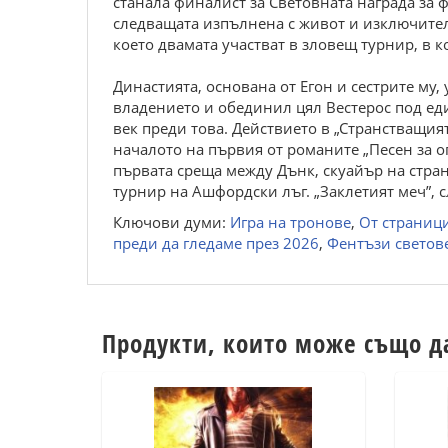
станала финалист за Световната награда за 
следващата изпълнена с живот и изключител
което двамата участват в зловещ турнир, в 
Династията, основана от Егон и сестрите му,
владението и обединил цял Вестерос под еди
век преди това. Действието в „Странстващия
началото на първия от романите „Песен за ог
първата среща между Дънк, скуайър на странс
турнир на Ашфордски лъг. „Заклетият меч”, 
Ключови думи:
Игра на тронове
,
От страници
преди да гледаме през 2026
,
Фентъзи светов
Продукти, които може също д