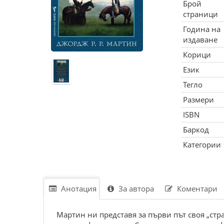
Брой
страници
Година на
издаване
Корици
Език
Тегло
Размери
ISBN
Баркод
Категории
Анотация
За автора
Коментари
Мартин ни представя за първи път своя „стр