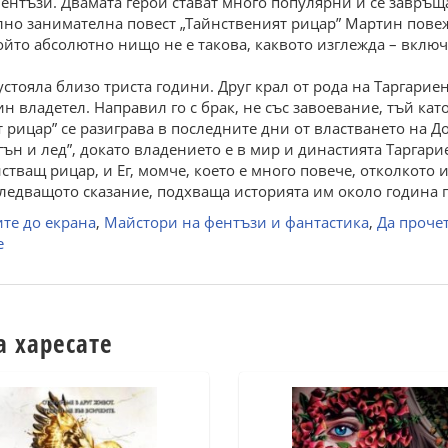
фентъзи. Двамата герои стават много популярни и се завръщ
но занимателна повест „Тайнственият рицар” Мартин повеж
който абсолютно нищо не е такова, каквото изглежда – вклю
 устояла близо триста години. Друг крал от рода на Таргари
н владетел. Направил го с брак, не със завоевание, тъй ка
т рицар” се разиграва в последните дни от властването на Д
ън и лед”, докато владението е в мир и династията Таргарие
тващ рицар, и Ег, момче, което е много повече, отколкото и
следващото сказание, подхваща историята им около година 
те до екрана
,
Майстори на фентъзи и фантастика
,
Да проче
е
а харесате