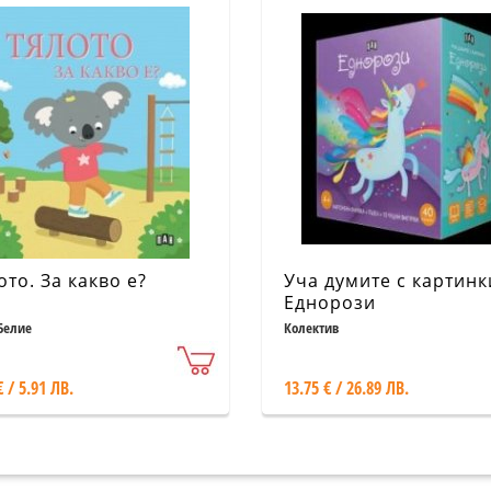
ото. За какво е?
Уча думите с картинк
Еднорози
Белие
Колектив
€ / 5.91 ЛВ.
13.75 € / 26.89 ЛВ.