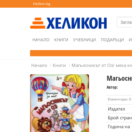
Helikon.bg
НАЧАЛО
КНИГИ
УЧЕБНИЦИ
ПОДАРЪЦИ
И
Начало
Книги
Магьосникът от Оз/ мека к
Магьосн
Автор:
Коментари: 0
Издател
Брой стра
Година на