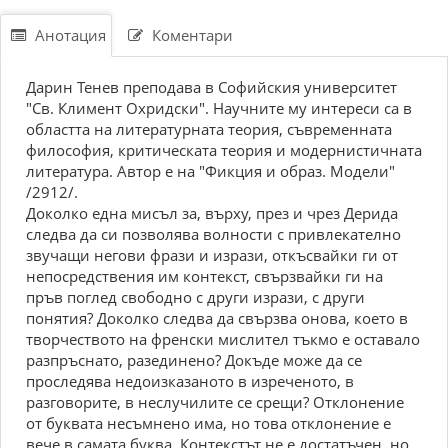
Анотация
Коментари
Дарин Тенев преподава в Софийския университет
"Св. Климент Охридски". Научните му интереси са в
областта на литературната теория, съвременната
философия, критическата теория и модернистичната
литература. Автор е на "Фикция и образ. Модели"
/2912/.
Доколко една мисъл за, върху, през и чрез Дерида
следва да си позволява волности с привлекателно
звучащи негови фрази и изрази, откъсвайки ги от
непосредствения им контекст, свързвайки ги на
пръв поглед свободно с други изрази, с други
понятия? Доколко следва да свързва онова, което в
творчеството на френски мислител тъкмо е оставало
разпръснато, разединено? Докъде може да се
проследява недоизказаното в изреченото, в
разговорите, в неслучилите се срещи? Отклонение
от буквата несъмнено има, но това отклонение е
вече в самата буква. Контекстът не е достатъчен, но