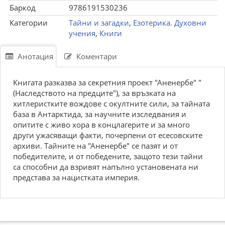
Баркод
9786191530236
Категории
Тайни и загадки
,
Езотерика. Духовни
учения
,
Книги
Анотация
Коментари
Книгата разказва за секретния проект "Аненербе" "
(Наследството на предците"), за връзката на
хитлеристките вождове с окултните сили, за тайната
база в Антарктида, за научните изследвания и
опитите с живо хора в концлагерите и за много
други ужасяващи факти, почерпени от есесовските
архиви. Тайните на "Аненербе" се пазят и от
победителите, и от победените, защото тези тайни
са способни да взривят напълно установената ни
представа за нацистката империя.