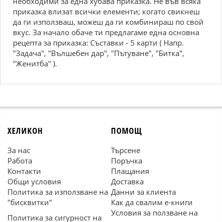
необходими за една хубава приказка. Не във всяка
приказка влизат всички елементи; когато свикнеш
да ги използваш, можеш да ги комбинираш по свой
вкус. За начало обаче ти предлагаме една основна
рецепта за приказка: Съставки - 5 карти ( Напр.
"Задача", "Вълшебен дар", "Пътуване", "Битка",
"Женитба" ).
ХЕЛИКОН
ПОМОЩ
За нас
Търсене
Работа
Поръчка
Контакти
Плащания
Общи условия
Доставка
Политика за използване на
Данни за клиента
"бисквитки"
Как да свалим е-книги
Условия за ползване на
Политика за сигурност на