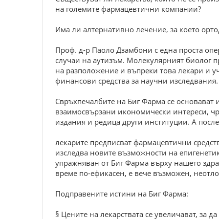
на големите фармацевтични компании?
Има ли алтернативно лечение, за което орт
Проф. д-р Паоло Дзамбони с една проста опе
случаи на аутизъм. Молекулярният биолог п
на разположение и въпреки това лекари и уч
финансови средства за научни изследвания.
Свръхпечалбите на Биг Фарма се основават
взаимосвързани икономически интереси, чре
издания и редица други институции. А после
лекарите предписват фармацевтични средства
изследва новите възможности на епигенетика
упражняван от Биг Фарма върху нашето здра
време по-ефикасен, е вече възможен, неотл
Подправените истини на Биг Фарма:
§ Цените на лекарствата се увеличават, за д