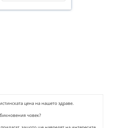
истинската цена на нашето здраве.
 обикновения човек?
 прилагат, защото ще навредят на интересите