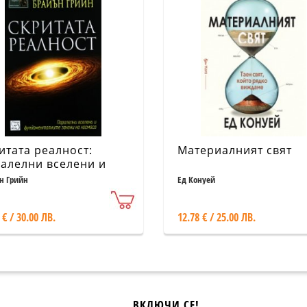
итата реалност:
Материалният свят
алелни вселени и
даменталните закони
н Грийн
Ед Конуей
космоса
 € / 30.00 ЛВ.
12.78 € / 25.00 ЛВ.
ВКЛЮЧИ СЕ!