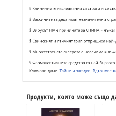
§ Клиничните изследвания са строги и се съ
§ Ваксините за деца имат незначителни стр
§ Вирусът HIV е причината за СПИНА = лъжа!
§ Свинският и птичият грип отприщиха най-
§ Множествената склероза е нелечима = лъж
§ Фармацевтичните средства са най-бързото
Ключови думи:
Тайни и загадки
,
Вдъхновени
Продукти, които може също д