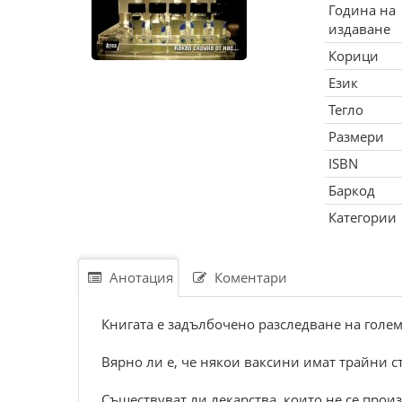
Година на
издаване
Корици
Език
Тегло
Размери
ISBN
Баркод
Категории
Анотация
Коментари
Книгата е задълбочено разследване на голем
Вярно ли е, че някои ваксини имат трайни с
Съществуват ли лекарства, които не се прои