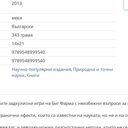
2013
меки
български
343 грама
14x21
9789548999540
9789548999540
Научно-популярни издания
,
Природни и точни
науки
,
Книги
ите задкулисни игри на Биг Фарма с неизбежни въпроси за 
транични ефекти, които са известни на науката, но не и на
звеждат, и революционни диагностични методи, които не се