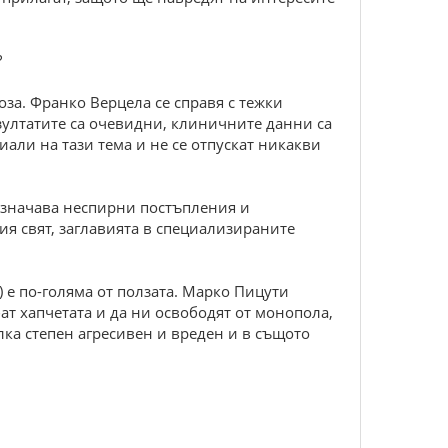
?
оза. Франко Верцела се справя с тежки
зултатите са очевидни, клиничните данни са
али на тази тема и не се отпускат никакви
означава неспирни постъпления и
я свят, заглавията в специализираните
 е по-голяма от ползата. Марко Пицути
ат хапчетата и да ни освободят от монопола,
ка степен агресивен и вреден и в същото