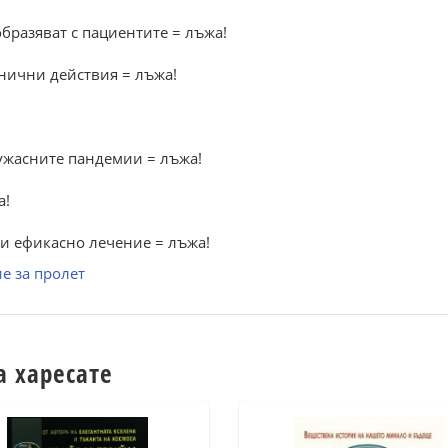
образяват с пациентите = лъжа!
анични действия = лъжа!
ужасните пандемии = лъжа!
а!
 и ефикасно лечение = лъжа!
е за пролет
а харесате