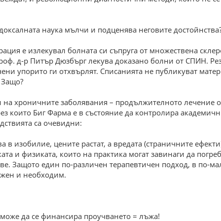
одоксалната наука мълчи и подценява неговите достойнства
рация е излекувал болната си съпруга от множествена склер
роф. д-р Питър Дюзбърг лекува доказано болни от СПИН. Ре
ени упорито ги отхвърлят. Списанията не публикуват матери
 Защо?
 и на хроничните заболявания – продължителното лечение 
з които Биг Фарма е в състояние да контролира академични
дствията са очевидни:
 в изобилие, цените растат, а вредата (страничните ефекти)
та и физиката, които на практика могат завинаги да погреб
ве. Защото един по-различен терапевтичен подход, в по-мал
ожен и необходим.
а може да се финансира проучването = лъжа!