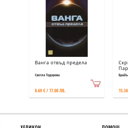
Ванга отвъд предела
Скр
Пар
фун
Светла Тодорова
Брайъ
на 
8.69 € / 17.00 ЛВ.
15.34
ХЕЛИКОН
ПОМОЩ