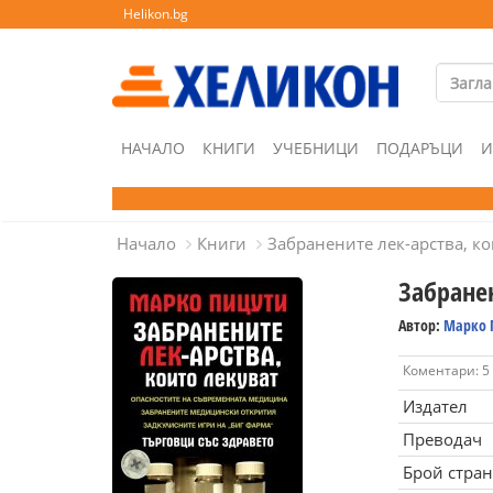
Helikon.bg
НАЧАЛО
КНИГИ
УЧЕБНИЦИ
ПОДАРЪЦИ
И
Начало
Книги
Забранените лек-арства, ко
Забранен
Автор:
Марко 
Коментари: 5
Издател
Преводач
Брой стра