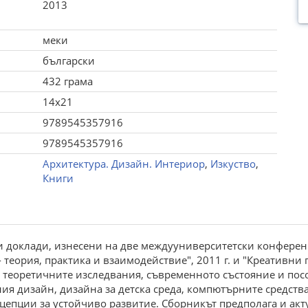
2013
меки
български
432 грама
14x21
9789545357916
9789545357916
Архитектура. Дизайн. Интериор
,
Изкуство
,
Книги
и доклади, изнесени на две междууниверситетски конферен
- теория, практика и взаимодействие", 2011 г. и "Креативни 
 теоретичните изследвания, съвременното състояние и посо
я дизайн, дизайна за детска среда, компютърните средства 
нцепции за устойчиво развитие. Сборникът предполага и ак