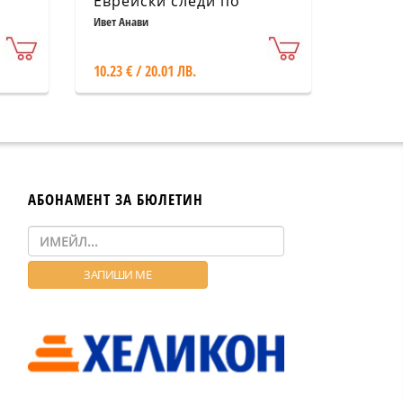
Еврейски следи по
пловдивските улици.
Ивет Анави
Фотоалбум Памет
10.23 € / 20.01 ЛВ.
АБОНАМЕНТ ЗА БЮЛЕТИН