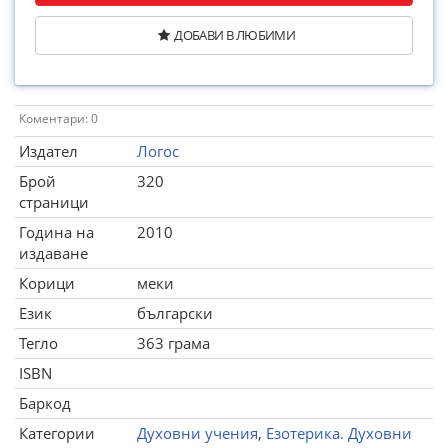
ДОБАВИ В ЛЮБИМИ
Коментари: 0
Издател
Логос
Брой
320
страници
Година на
2010
издаване
Корици
меки
Език
български
Тегло
363 грама
ISBN
Баркод
Категории
Духовни учения
,
Езотерика. Духовни