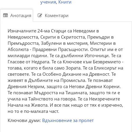
учения
,
Книги
Анотация
Коментари
Изначалните 24-ма Старци са Неведоми в
Неведомостта, Скрити в Скритостта, Премъдри в
Премъдростта, Забулени в мистерия, Мистерии в
Абсолюта - Прадревни Прасъщности. Опитът им е от
милиарди години. Те са дълбинни Източници. Те са
Гласове от Недрата. Те са Ключове към Безвремието -
тогава, когато е била само Зората. Те са Еликсирът на
световете. Те са Особено Дихание на Древност. Те
живеят в Дълбините на Промисъла. Те познават
Древния Незрим, защото са Негови Древни Корени.
Те познават Мъдростта на Тишината, защото тя ги е
учила на Тайнството на говора. Те са Неизречените
Начала на Живота. И все пак нещо от тях е изречено,
но то е по-малката част.
Ключови думи:
Вдъхновение за пролет