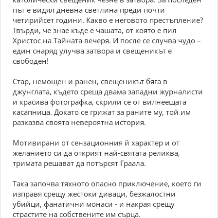
път е видял дневна светлина преди почти
четирийсет години. Какво е неговото престъпление?
Твърди, че знае къде е чашата, от която е пил
Христос на Тайната вечеря. И после се случва чудо –
един снаряд улучва затвора и свещеникът е
свободен!
Стар, немощен и ранен, свещеникът бяга в
джунглата, където среща двама западни журналисти
и красива фотографка, скрили се от вилнеещата
касапница. Докато се грижат за раните му, той им
разказва своята невероятна история.
Мотивирани от сензационния й характер и от
желанието си да открият най-святата реликва,
тримата решават да потърсят Граала.
Така започва тяхното опасно приключение, което ги
изправя срещу жестоки диваци, безжалостни
убийци, фанатични монаси - и накрая срещу
страстите на собствените им сърца.