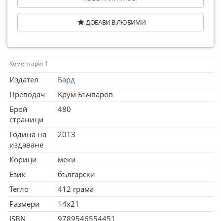
ДОБАВИ В ЛЮБИМИ
Коментари: 1
Издател
Бард
Преводач
Крум Бъчваров
Брой
480
страници
Година на
2013
издаване
Корици
меки
Език
български
Тегло
412 грама
Размери
14x21
ISBN
9789546554451