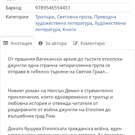
Баркод
9789546554451
Категории
Трилъри
,
Световна проза
,
Преводна
художествена литература
,
Художествена
литература
,
Книги
Анотация
За автора
Коментари
От прашния Ватикански архив до гъстите етиопски
джунгли една странна четиричленна група се
отправя в гибелно търсене на Светия Граал…
Новият роман на Нелсън Демил е стремително
приключение, което едновременно е трилър и
любовна история и отвежда читателя от
раздираните от война джунгли на Етиопия до
вълшебния град Рим.
Докато бушува Етиопската гражданска война, един
католически свещеник чезне в затвора. За последен