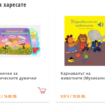
а харесате
нички за
Карнавалът на
ическите думички
животните (Музикалн
зикална книжка)
книжка)
€ / 16.00 ЛВ.
9.97 € / 19.50 ЛВ.