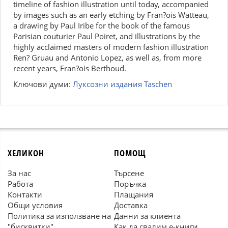
timeline of fashion illustration until today, accompanied
by images such as an early etching by Fran?ois Watteau,
a drawing by Paul Iribe for the book of the famous
Parisian couturier Paul Poiret, and illustrations by the
highly acclaimed masters of modern fashion illustration
Ren? Gruau and Antonio Lopez, as well as, from more
recent years, Fran?ois Berthoud.
Ключови думи:
Луксозни издания Taschen
ХЕЛИКОН
ПОМОЩ
За нас
Търсене
Работа
Поръчка
Контакти
Плащания
Общи условия
Доставка
Политика за използване на
Данни за клиента
"бисквитки"
Как да свалим е-книги