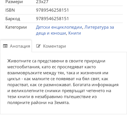
Размери
23x27
ISBN
9789546258151
Баркод
9789546258151
Категории
Детски енциклопедии
,
Литература за
деца и юноши
,
Книги
Анотация
Коментари
Животните са представени в своите природни
местообитания, като ес проследяват както
взаимовръзките между тях, така и жизнения им
цикъл - как малките се появяват на бял свят, как
порастват, как се размножават. Богатата информация
и великолепните снимки превръщат четенето на
тези книги в незабравимо пътешествие из
полярните райони на Земята.