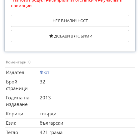
*На този продукт не се прилагат отстъпки и не участва в
промоции
НЕ Е В НАЛИЧНОСТ
ДОБАВИ В ЛЮБИМИ
Коментари: 0
Издател
Фют
Брой
32
страници
Година на
2013
издаване
Корици
твърди
Език
български
Тегло
421 грама