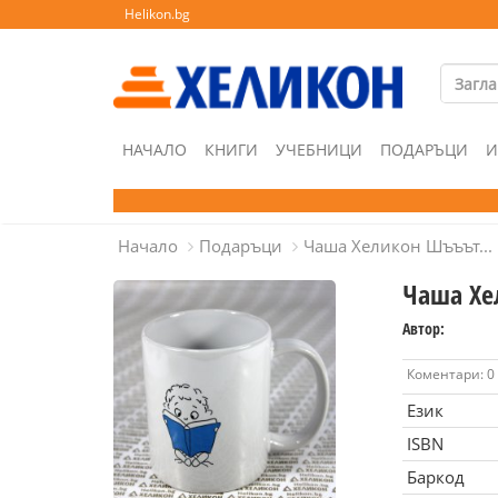
Helikon.bg
НАЧАЛО
КНИГИ
УЧЕБНИЦИ
ПОДАРЪЦИ
И
Начало
Подаръци
Чаша Хеликон Шъъът...
Чаша Хе
Автор:
Коментари: 0
Език
ISBN
Баркод