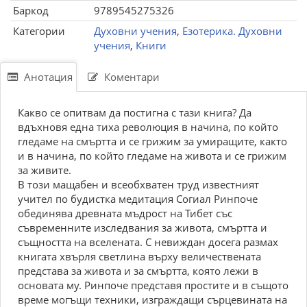
Баркод
9789545275326
Категории
Духовни учения
,
Езотерика. Духовни
учения
,
Книги
Анотация
Коментари
Какво се опитвам да постигна с тази книга? Да
вдъхновя една тиха революция в начина, по който
гледаме на смъртта и се грижим за умиращите, както
и в начина, по който гледаме на живота и се грижим
за живите.
В този мащабен и всеобхватен труд известният
учител по будистка медитация Согиал Ринпоче
обединява древната мъдрост на Тибет със
съвременните изследвания за живота, смъртта и
същността на вселената. С невиждан досега размах
книгата хвърля светлина върху величествената
представа за живота и за смъртта, която лежи в
основата му. Ринпоче представя простите и в същото
време могъщи техники, изграждащи сърцевината на