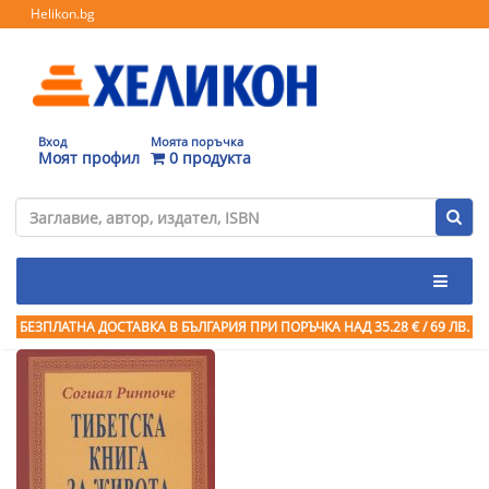
Helikon.bg
Вход
Моята поръчка
Моят профил
0 продукта
БЕЗПЛАТНА ДОСТАВКА В БЪЛГАРИЯ ПРИ ПОРЪЧКА
НАД 35.28 € / 69 ЛВ.