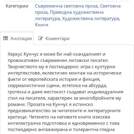
Категории
Съвременна световна проза
,
Световна
проза
,
Преводна художествена
литература
,
Художествена литература
,
Книги
Анотация
Коментари
Херкус Кунчус е може би най-скандалният и
провокативен съвременен литовски писател.
Творчеството му е постмодерно: игра с културни
интертекстове, еклектичен монтаж на исторически
факти от европейската история и фикция,
сюрреалистични сцени, естетика на абсурда,
гротеска и даже жестокост създават индивидуалния
стил на писателя, характерен за многобройните му
романи. Прозата на Кунчус е истинско
предизвикателство за читателите и литературните
критици. Четенето на неговите книги изисква
интелектуална подготовка и едновременно с това
постмодерно ангажжирана и толерантна гледна