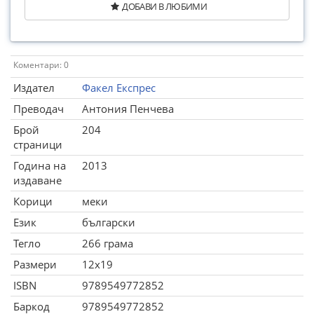
ДОБАВИ В ЛЮБИМИ
Коментари: 0
Издател
Факел Експрес
Преводач
Антония Пенчева
Брой
204
страници
Година на
2013
издаване
Корици
меки
Език
български
Тегло
266 грама
Размери
12x19
ISBN
9789549772852
Баркод
9789549772852