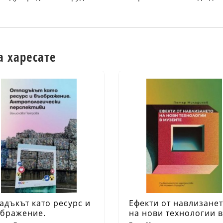
а харесате
адъкът като ресурс и
Ефекти от навлизане
бражение.
на нови технологии в