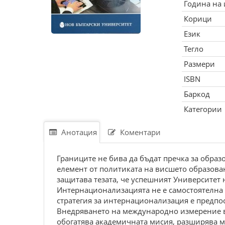
Година на
Корици
Език
Тегло
Размери
ISBN
Баркод
Категории
Анотация
Коментари
Границите не бива да бъдат пречка за образ
елемент от политиката на висшето образова
защитава тезата, че успешният Университет 
Интернационализацията не е самостоятелна 
стратегия за интернационализация е предпо
Внедряването на международно измерение в 
обогатява академичната мисия, разширява м