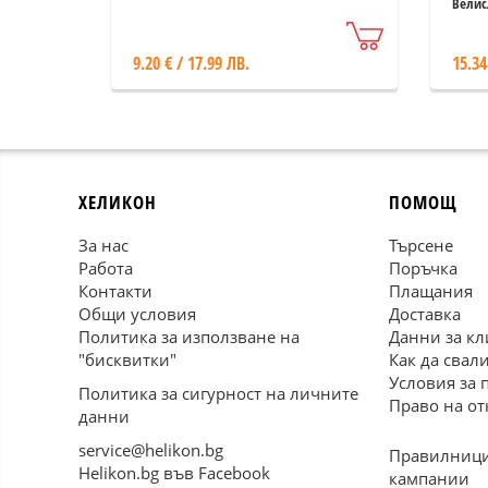
Юбилеен сборник
Ант
Велис
посветен на 85
пер
годишнината на ст.н.с.
9.20 € / 17.99 ЛВ.
15.34
Магдалина Станчева
ХЕЛИКОН
ПОМОЩ
За нас
Търсене
Работа
Поръчка
Контакти
Плащания
Общи условия
Доставка
Политика за използване на
Данни за кл
"бисквитки"
Как да свал
Условия за 
Политика за сигурност на личните
Право на от
данни
service@helikon.bg
Правилници
Helikon.bg във Facebook
кампании