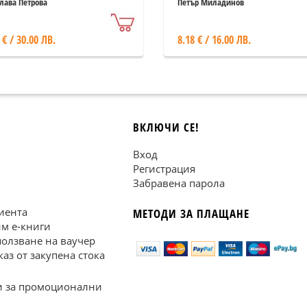
ропологически
музеите
лава Петрова
Петър Миладинов
спективи
 € / 30.00 ЛВ.
8.18 € / 16.00 ЛВ.
ВКЛЮЧИ СЕ!
Вход
Регистрация
Забравена парола
иента
МЕТОДИ ЗА ПЛАЩАНЕ
им е-книги
ползване на ваучер
каз от закупена стока
 за промоционални