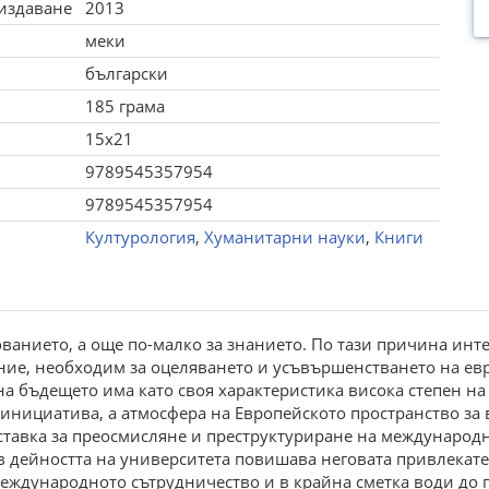
 издаване
2013
меки
български
185 грама
15x21
9789545357954
9789545357954
Културология
,
Хуманитарни науки
,
Книги
ованието, а още по-малко за знанието. По тази причина ин
ние, необходим за оцеляването и усъвършенстването на ев
на бъдещето има като своя характеристика висока степен н
инициатива, а атмосфера на Европейското пространство за
ставка за преосмисляне и преструктуриране на международн
дейността на университета повишава неговата привлекате
еждународното сътрудничество и в крайна сметка води до п