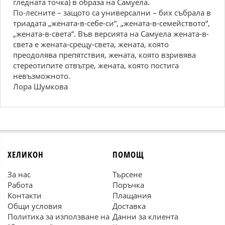
гледната точка) в образа на Самуeла.
По-лесните – защото са универсални – бих събрала в
триадата „жената-в-себе-си“, „жената-в-семейството“,
„жената-в-света“. Във версията на Самуeла жената-в-
света е жената-срещу-света, жената, която
преодолява препятствия, жената, която взривява
стереотипите отвътре, жената, която постига
невъзможното.
Лора Шумкова
ХЕЛИКОН
ПОМОЩ
За нас
Търсене
Работа
Поръчка
Контакти
Плащания
Общи условия
Доставка
Политика за използване на
Данни за клиента