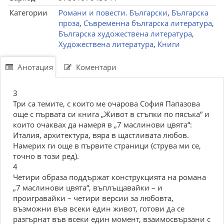
Категории
Романи и повести. Български
,
Българска
проза
,
Съвременна българска литература
,
Българска художествена литература
,
Художествена литература
,
Книги
Анотация
Коментари
3
Три са темите, с които ме очарова София Папазова
още с първата си книга „Живот в стъпки по пясъка“ и
които очаквах да намеря в „7 маслинови цвята“:
Италия, архитектура, вяра в щастливата любов.
Намерих ги още в първите страници (струва ми се,
точно в този ред).
4
Четири образа поддържат конструкцията на романа
„7 маслинови цвята“, въплъщавайки – и
проигравайки – четири версии за любовта,
възможни във всеки един живот, готови да се
разгърнат във всеки един момент, взаимосвързани с