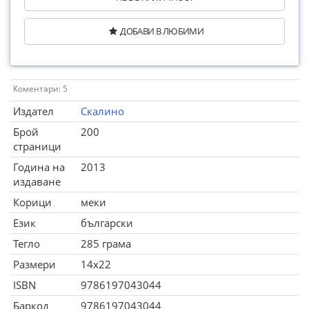
ДОБАВИ В ЛЮБИМИ
Коментари: 5
Издател
Скалино
Брой
200
страници
Година на
2013
издаване
Корици
меки
Език
български
Тегло
285 грама
Размери
14x22
ISBN
9786197043044
Баркод
9786197043044