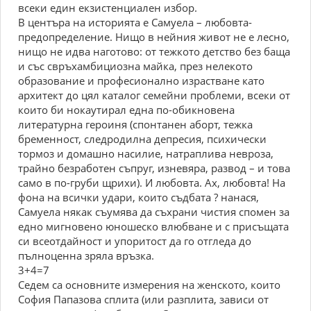
всеки един екзистенциален избор.
В центъра на историята е Самуела – любовта-
предопределение. Нищо в нейния живот не е лесно,
нищо не идва наготово: от тежкото детство без баща
и със свръхамбициозна майка, през нелекото
образование и професионално израстване като
архитект до цял каталог семейни проблеми, всеки от
които би нокаутирал една по-обикновена
литературна героиня (спонтанен аборт, тежка
бременност, следродилна депресия, психически
тормоз и домашно насилие, натраплива невроза,
трайно безработен съпруг, изневяра, развод – и това
само в по-груби щрихи). И любовта. Ах, любовта! На
фона на всички удари, които съдбата ? нанася,
Самуела някак съумява да съхрани чистия спомен за
едно мигновено юношеско влюбване и с присъщата
си всеотдайност и упоритост да го отгледа до
пълноценна зряла връзка.
3+4=7
Седем са основните измерения на женското, които
София Папазова сплита (или разплита, зависи от