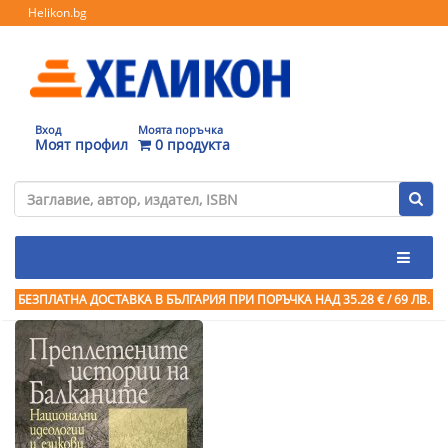
Helikon.bg
Вход
Моята поръчка
Моят профил
0 продукта
БЕЗПЛАТНА ДОСТАВКА В БЪЛГАРИЯ ПРИ ПОРЪЧКА
НАД 35.28 € / 69 ЛВ.