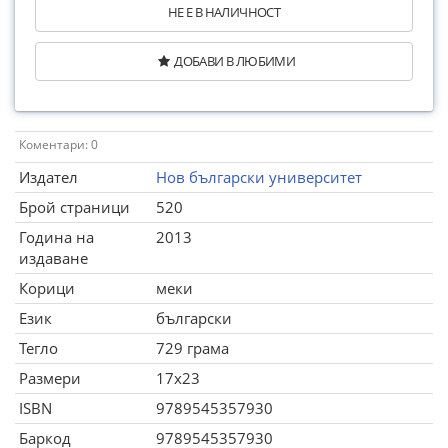
НЕ Е В НАЛИЧНОСТ
ДОБАВИ В ЛЮБИМИ
Коментари: 0
Издател
Нов български университет
Брой страници
520
Година на
2013
издаване
Корици
меки
Език
български
Тегло
729 грама
Размери
17x23
ISBN
9789545357930
Баркод
9789545357930