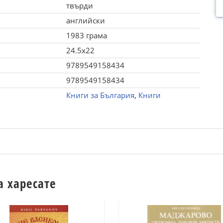
твърди
английски
1983 грама
24.5x22
9789549158434
9789549158434
Книги за България
,
Книги
а харесате