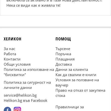
включила се активно и в тази нова действителност!
Нека се види как е живяла тя!
ХЕЛИКОН
ПОМОЩ
За нас
Търсене
Работа
Поръчка
Контакти
Плащания
Общи условия
Доставка
Политика за използване на
Данни за клиента
"бисквитки"
Как да свалим е-книги
Условия за ползване на
Политика за сигурност на
ваучер
личните данни
Право на отказ от закупена
service@helikon.bg
стока
Helikon.bg във Facebook
Правилници за