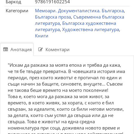
Баркод
9786191602254
Категории
Мемоари. Документалистика. Българска
,
Българска проза
,
Съвременна българска
литература
,
Българска художествена
литература
,
Художествена литература
,
Книги
Анотация
Коментари
"Искам да разкажа за моята епоха и трябва да кажа,
че тя бе твърде превратна. В човешката история има
периоди, през които животът е протичал по един и
същи начин за бащите, синовете, внуците... Съвсем
не такова беше времето на моето поколение!
Това е, което мога да разкажа за моя живот, за
времето, в което живях, за хората, с които е бил
свързан, за идеалите, които са били негови мотиви,
за делата, които съм успял да свърша или да не
свърша. Това е животът на една средна
номенклатура при соца, доживяла новото време и