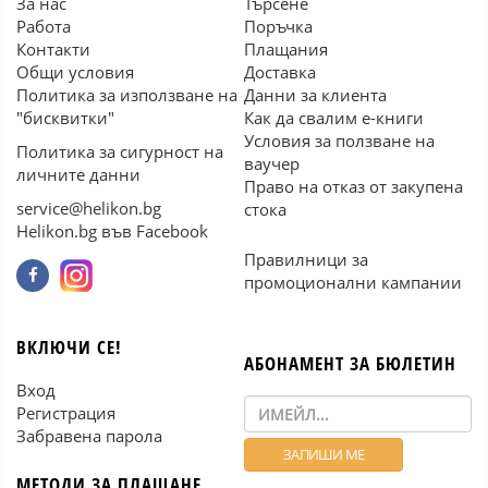
За нас
Търсене
Работа
Поръчка
Контакти
Плащания
Общи условия
Доставка
Политика за използване на
Данни за клиента
"бисквитки"
Как да свалим е-книги
Условия за ползване на
Политика за сигурност на
ваучер
личните данни
Право на отказ от закупена
service@helikon.bg
стока
Helikon.bg във Facebook
Правилници за
промоционални кампании
ВКЛЮЧИ СЕ!
АБОНАМЕНТ ЗА БЮЛЕТИН
Вход
Регистрация
Забравена парола
МЕТОДИ ЗА ПЛАЩАНЕ