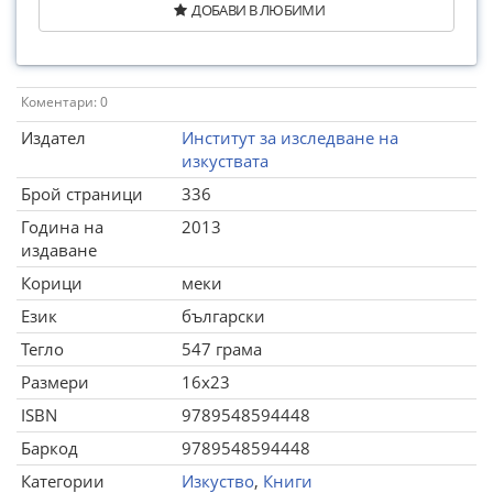
ДОБАВИ В ЛЮБИМИ
Коментари: 0
Издател
Институт за изследване на
изкуствата
Брой страници
336
Година на
2013
издаване
Корици
меки
Език
български
Тегло
547 грама
Размери
16x23
ISBN
9789548594448
Баркод
9789548594448
Категории
Изкуство
,
Книги