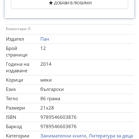
ДОБАВИ В ЛЮБИМИ
Коментари: 0
Издател
Пан
Брой
12
страници
Година на
2014
издаване
Корици
меки
Език
български
Тегло
86 грама
Размери
21x28
ISBN
9789546603876
Баркод
9789546603876
Категории
Занимателни книги
,
Литература за деца