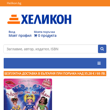
Helikon.bg
Вход
Моята поръчка
Моят профил
0 продукта
БЕЗПЛАТНА ДОСТАВКА В БЪЛГАРИЯ ПРИ ПОРЪЧКА
НАД 35.28 € / 69 ЛВ.