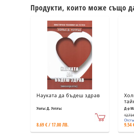
Продукти, които може също д
Науката да бъдеш здрав
Хол
тай
Уолъс Д. Уотлъс
Д-р М
12.73 €
Отстъп
8.69 € / 17.00 ЛВ.
9.54 