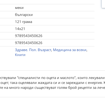
меки
български
121 грама
14x21
9789543450626
9789543450626
Здраве. Пол. Възраст
,
Медицина за всеки
,
Книги
твували "специалисти по оцета и маслото", които лекували 
оцет; така оцелявали жаждата си и се зареждали с енергия
е на много народи съществуват голям брой рецепти за лече