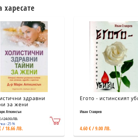
а харесате
истични здравни
Егото - истинският у
ни за жени
арк Аткинсън
Иван Ставрев
 / 24.90 ЛВ.
ка - 25 %
€ / 18.66 ЛВ.
4.60 € / 9.00 ЛВ.