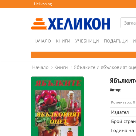
Helikon.bg
НАЧАЛО
КНИГИ
УЧЕБНИЦИ
ПОДАРЪЦИ
И
Начало
Книги
Ябълките и ябълковият оце
Ябълкит
Автор:
Коментари: 0
Издател
Брой стра
Година на