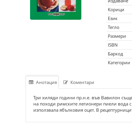
издаване
Корици
Език
Тегло
Размери
ISBN
Баркод
Категории
Анотация
Коментари
Три хиляди години пр.н.е. във Вавилон същес
на походи римските легионери пиели вода с 
използвала ябълковия оцет. В рецептурницит