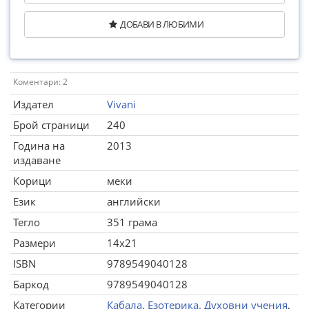
ДОБАВИ В ЛЮБИМИ
Коментари: 2
Издател
Vivani
Брой страници
240
Година на
2013
издаване
Корици
меки
Език
английски
Тегло
351 грама
Размери
14x21
ISBN
9789549040128
Баркод
9789549040128
Категории
Кабала
,
Езотерика. Духовни учения
,