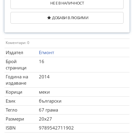
НЕ Е В НАЛИЧНОСТ
ДОБАВИ В ЛЮБИМИ
Коментари: 0
Издател
Егмонт
Брой
16
страници
Година на
2014
издаване
Корици
меки
Език
български
Тегло
67 грама
Размери
20x27
ISBN
9789542711902