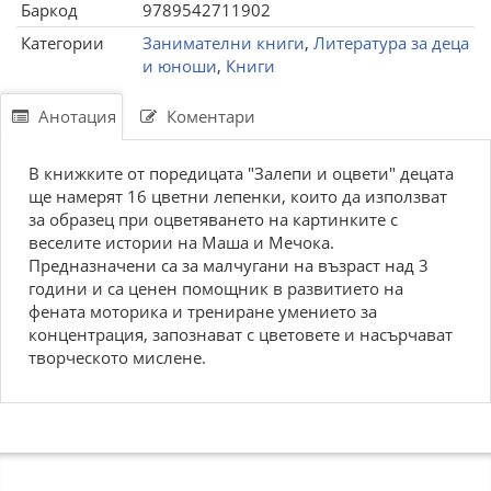
Баркод
9789542711902
Категории
Занимателни книги
,
Литература за деца
и юноши
,
Книги
Анотация
Коментари
В книжките от поредицата "Залепи и оцвети" децата
ще намерят 16 цветни лепенки, които да използват
за образец при оцветяването на картинките с
веселите истории на Маша и Мечока.
Предназначени са за малчугани на възраст над 3
години и са ценен помощник в развитието на
фената моторика и трениране умението за
концентрация, запознават с цветовете и насърчават
творческото мислене.