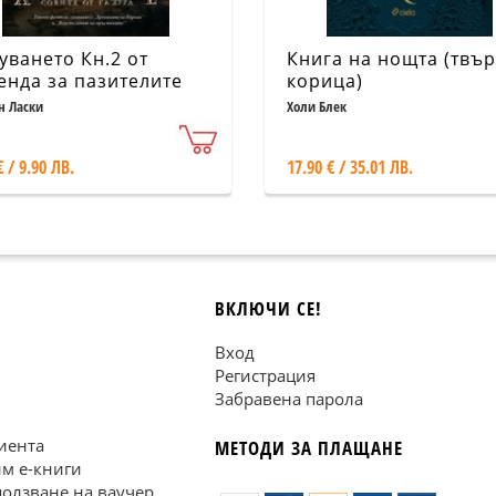
уването Кн.2 от
Книга на нощта (твъ
енда за пазителите
корица)
н Ласки
Холи Блек
€ / 9.90 ЛВ.
17.90 € / 35.01 ЛВ.
ВКЛЮЧИ СЕ!
Вход
Регистрация
Забравена парола
иента
МЕТОДИ ЗА ПЛАЩАНЕ
им е-книги
ползване на ваучер