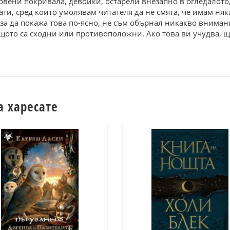
рвени покривала, девойки, остарели внезапно в огледалото,
ати, сред които умолявам читателя да не смята, че имам няк
И за да покажа това по-ясно, не съм обърнал никакво вниман
ащото са сходни или противоположни. Ако това ви учудва, ще
а харесате