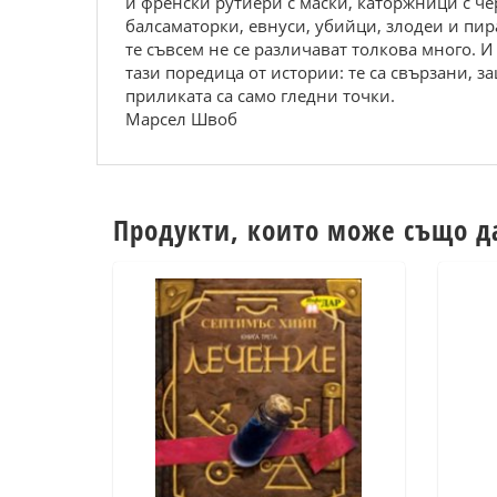
и френски рутиери с маски, каторжници с че
балсаматорки, евнуси, убийци, злодеи и пир
те съвсем не се различават толкова много. 
тази поредица от истории: те са свързани, з
приликата са само гледни точки.
Марсел Швоб
Продукти, които може също д