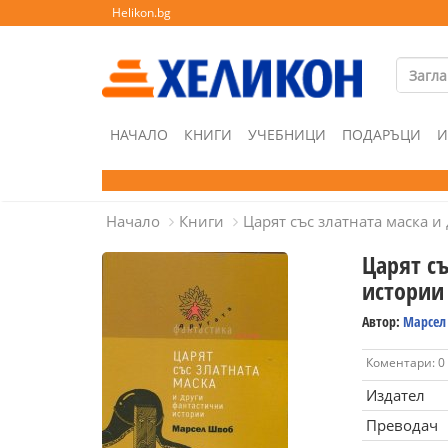
Helikon.bg
НАЧАЛО
КНИГИ
УЧЕБНИЦИ
ПОДАРЪЦИ
И
Начало
Книги
Царят със златната маска 
Царят съ
истории
Автор:
Марсел
Коментари: 0
Издател
Преводач