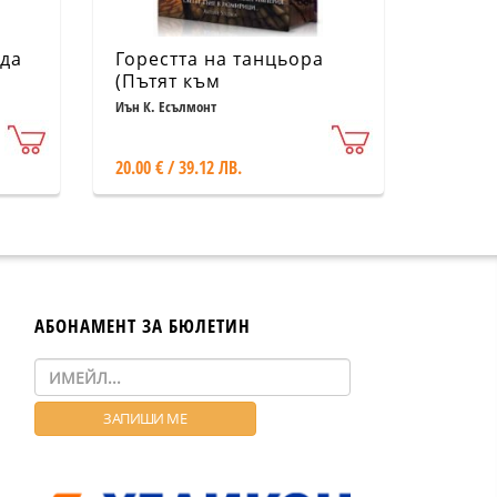
рда
Горестта на танцьора
(Пътят към
безсмъртието 1) - тв. к.
Иън К. Есълмонт
20.00 € / 39.12 ЛВ.
АБОНАМЕНТ ЗА БЮЛЕТИН