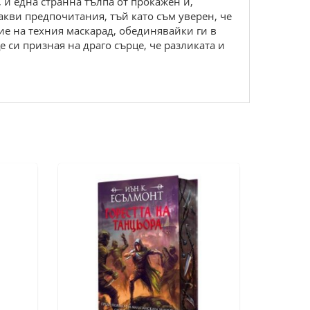
 и една странна тълпа от прокажен и,
акви предпочитания, тъй като съм уверен, че
ие на техния маскарад, обединявайки ги в
 си призная на драго сърце, че разликата и