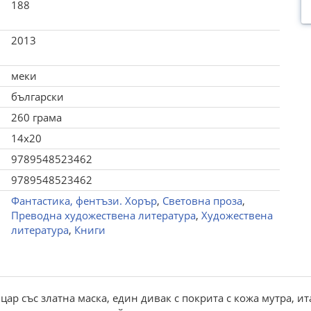
188
2013
меки
български
260 грама
14x20
9789548523462
9789548523462
Фантастика, фентъзи. Хорър
,
Световна проза
,
Преводна художествена литература
,
Художествена
литература
,
Книги
 цар със златна маска, един дивак с покрита с кожа мутра, 