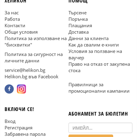
ХЕЛИКОН
ПОМОЩ
За нас
Търсене
Работа
Поръчка
Контакти
Плащания
Общи условия
Доставка
Политика за използване на
Данни за клиента
"бисквитки"
Как да свалим е-книги
Условия за ползване на
Политика за сигурност на
ваучер
личните данни
Право на отказ от закупена
service@helikon.bg
стока
Helikon.bg във Facebook
Правилници за
промоционални кампании
ВКЛЮЧИ СЕ!
АБОНАМЕНТ ЗА БЮЛЕТИН
Вход
Регистрация
Забравена парола