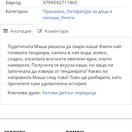
Баркод
9789542711865
Категории
Приказки
,
Литература за деца и
юноши
,
Книги
Анотация
Коментари
Лудетината Маша решила да свари каша! Взела най-
голямата тенджера, наляла в нея вода, мляко,
сладко, изсипала всичките овесени ядки, които
намерила. Получила се вкусна каша, но защо ли
започнала да извира от тенджерата? Какво ли
направила Маша след това? Това ще разберете, като
прочетете тази удивителна история.
Ключови думи:
Хитови детски поредици