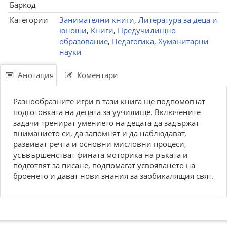
Баркод
Категории
Занимателни книги
,
Литература за деца и
юноши
,
Книги
,
Предучилищно
образование
,
Педагогика
,
Хуманитарни
науки
Анотация
Коментари
Разнообразните игри в тази книга ще подпомогнат
подготовката на децата за уучилище. Включените
задачи тренират умението на децата да задържат
вниманието си, да запомнят и да наблюдават,
развиват речта и основни мисловни процеси,
усъвършенстват фината моторика на ръката и
подготвят за писане, подпомагат усвояването на
броенето и дават нови знания за заобикалящия свят.