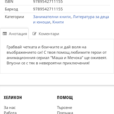
ISBN
9789542711155
Баркод
9789542711155
Категории
Занимателни книги
,
Литература за деца
и юноши
,
Книги
Анотация
Коментари
Грабвай четката и боичките и дай воля на
въображението си! С твоя помощ любимите герои от
анимационния сериал "Маша и Мечока" ще оживеят.
Впусни се с тях в невероятни приключения!
ХЕЛИКОН
ПОМОЩ
За нас
Търсене
Работа
Поръчка