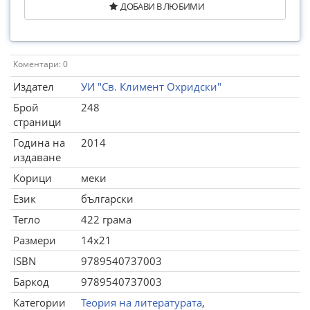
ДОБАВИ В ЛЮБИМИ
Коментари: 0
Издател
УИ "Св. Климент Охридски"
Брой
248
страници
Година на
2014
издаване
Корици
меки
Език
български
Тегло
422 грама
Размери
14x21
ISBN
9789540737003
Баркод
9789540737003
Категории
Теория на литературата
,