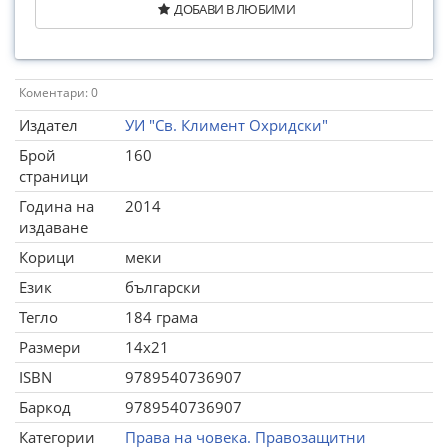
ДОБАВИ В ЛЮБИМИ
Коментари: 0
Издател
УИ "Св. Климент Охридски"
Брой
160
страници
Година на
2014
издаване
Корици
меки
Език
български
Тегло
184 грама
Размери
14x21
ISBN
9789540736907
Баркод
9789540736907
Категории
Права на човека. Правозащитни