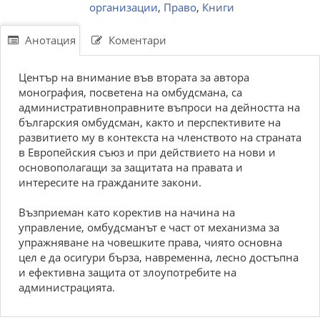
организации
,
Право
,
Книги
Анотация
Коментари
Център на внимание във втората за автора
монография, посветена на омбудсмана, са
административноправните въпроси на дейността на
българския омбудсман, както и перспективите на
развитието му в контекста на членството на страната
в Европейския съюз и при действието на нови и
основополагащи за защитата на правата и
интересите на гражданите закони.
Възприеман като коректив на начина на
управление, омбудсманът е част от механизма за
упражняване на човешките права, чиято основна
цел е да осигури бърза, навременна, лесно достъпна
и ефективна защита от злоупотребите на
администрацията.