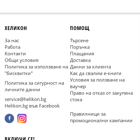
ХЕЛИКОН
ПОМОЩ
За нас
Търсене
Работа
Поръчка
Контакти
Плащания
Общи условия
Доставка
Политика за използване на
Данни за клиента
"бисквитки"
Как да свалим е-книги
Условия за ползване на
Политика за сигурност на
ваучер
личните данни
Право на отказ от закупена
service@helikon.bg
стока
Helikon.bg във Facebook
Правилници за
промоционални кампании
ВКЛЮЧИ СЕ!