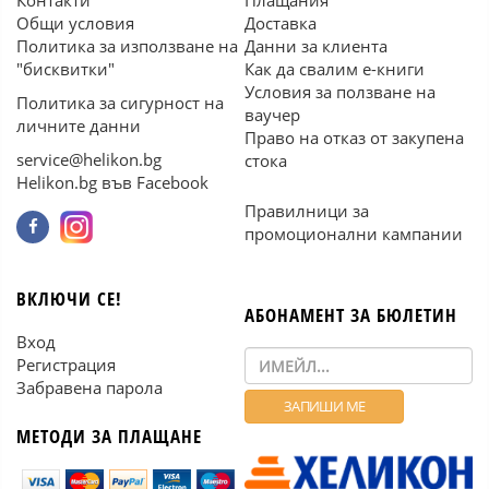
Контакти
Плащания
Общи условия
Доставка
Политика за използване на
Данни за клиента
"бисквитки"
Как да свалим е-книги
Условия за ползване на
Политика за сигурност на
ваучер
личните данни
Право на отказ от закупена
service@helikon.bg
стока
Helikon.bg във Facebook
Правилници за
промоционални кампании
ВКЛЮЧИ СЕ!
АБОНАМЕНТ ЗА БЮЛЕТИН
Вход
Регистрация
Забравена парола
МЕТОДИ ЗА ПЛАЩАНЕ