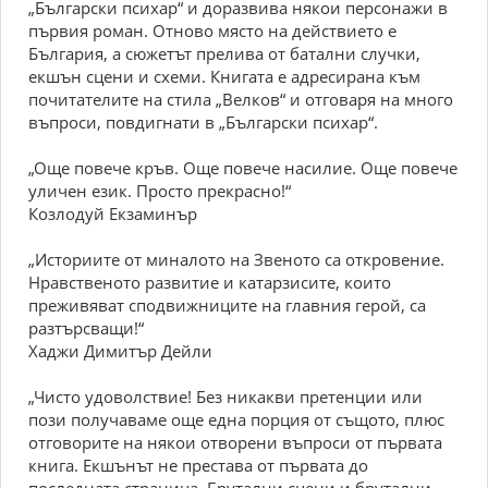
„Български психар“ и доразвива някои персонажи в
първия роман. Отново място на действието е
България, а сюжетът прелива от батални случки,
екшън сцени и схеми. Книгата е адресирана към
почитателите на стила „Велков“ и отговаря на много
въпроси, повдигнати в „Български психар“.
„Още повече кръв. Още повече насилие. Още повече
уличен език. Просто прекрасно!“
Козлодуй Екзаминър
„Историите от миналото на Звеното са откровение.
Нравственото развитие и катарзисите, които
преживяват сподвижниците на главния герой, са
разтърсващи!“
Хаджи Димитър Дейли
„Чисто удоволствие! Без никакви претенции или
пози получаваме още една порция от същото, плюс
отговорите на някои отворени въпроси от първата
книга. Екшънът не престава от първата до