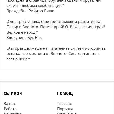
последната страница. Брутални сцени и брутални
схеми – любима комбинация!“
Враждебна Рийдър Ривю
„Още три финала, още три възможни развития за
Петър и Звеното. Петият край! О, боже, петият край!
Велков е изрод!“
Злокучене Бук Нюс
„Авторът дължеше на читателите си тези истории за
останалите момчета от Звеното. Сега картината е
завършена.“
ХЕЛИКОН
ПОМОЩ
За нас
Търсене
Работа
Поръчка