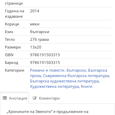
страници
Година на
2014
издаване
Корици
меки
Език
български
Тегло
276 грама
Размери
13x20
ISBN
9786191503315
Баркод
9786191503315
Категории
Романи и повести. Български
,
Българска
проза
,
Съвременна българска литература
,
Българска художествена литература
,
Художествена литература
,
Книги
Анотация
Коментари
„Хрониките на Звеното“ е продължение на