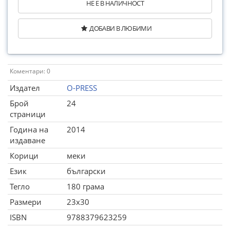
НЕ Е В НАЛИЧНОСТ
ДОБАВИ В ЛЮБИМИ
Коментари: 0
Издател
O-PRESS
Брой
24
страници
Година на
2014
издаване
Корици
меки
Език
български
Тегло
180 грама
Размери
23x30
ISBN
9788379623259