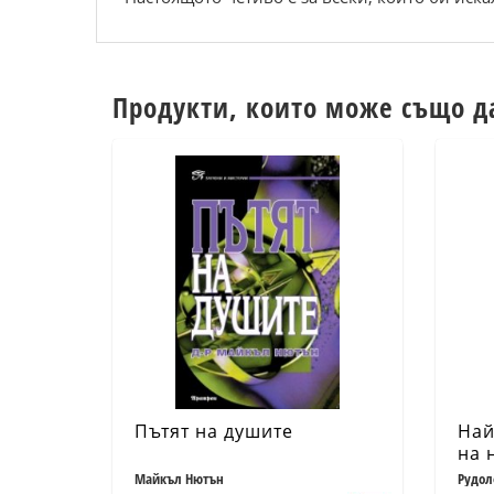
Продукти, които може също д
Пътят на душите
Най
на 
Майкъл Нютън
Рудол