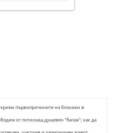
а открием първопричините на блокажи в
ободим от потискащ душевен "багаж"; как да
ди успешен, щастлив и хармоничен живот.