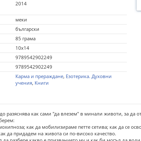
2014
меки
български
85 грама
10x14
9789542902249
9789542902249
Карма и прераждане
,
Езотерика. Духовни
учения
,
Книги
ардо разяснява как сами "да влезем" в минали животи, за д
берем:
мохипноза; как да мобилизираме петте сетива; как да се осв
ак да придадем на живота си по-високо качество.
ал да разбере какво е призванието му и как би могъл да во