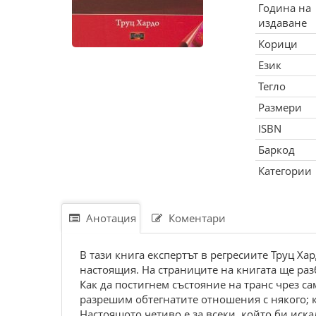
Година на
издаване
Корици
Език
Тегло
Размери
ISBN
Баркод
Категории
Анотация
Коментари
В тази книга експертът в регресиите Труц Х
настоящия. На страниците на книгата ще раз
Как да постигнем състояние на транс чрез са
разрешим обтегнатите отношения с някого; к
Настоящото четиво е за всеки, който би иск