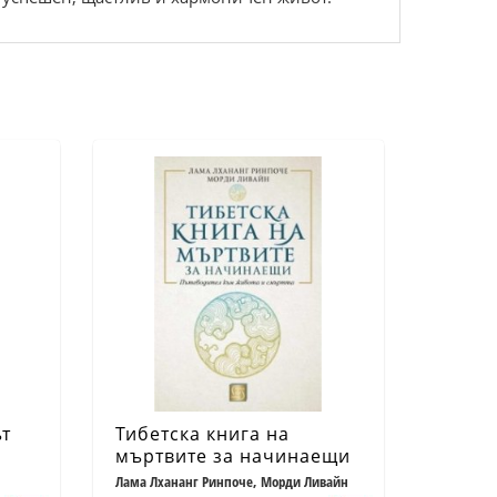
ът
Тибетска книга на
мъртвите за начинаещи
(твърда корица)
Лама Лхананг Ринпоче, Морди Ливайн