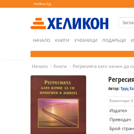
Helikon.bg
НАЧАЛО
КНИГИ
УЧЕБНИЦИ
ПОДАРЪЦИ
И
Начало
Книги
Регресията като начин да 
Регреси
Автор:
Труц Х
Коментари: 0
Издател
Преводач
Брой стра