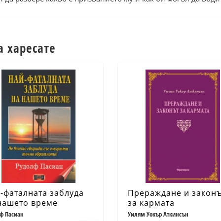
а харесате
-фаталната заблуда
Прераждане и закон
нашето време
за кармата
ф Пасиан
Уилям Уокър Аткинсън