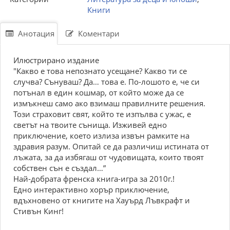
Книги
Анотация
Коментари
Илюстрирано издание
"Какво е това непознато усещане? Какво ти се
случва? Сънуваш? Да… това е. По-лошото е, че си
потънал в един кошмар, от който може да се
измъкнеш само ако взимаш правилните решения.
Този страховит свят, който те изпълва с ужас, е
светът на твоите сънища. Изживей едно
приключение, което излиза извън рамките на
здравия разум. Опитай се да различиш истината от
лъжата, за да избягаш от чудовищата, които твоят
собствен сън е създал…”
Най-добрата френска книга-игра за 2010г.!
Едно интерактивно хорър приключение,
вдъхновено от книгите на Хауърд Лъвкрафт и
Стивън Кинг!