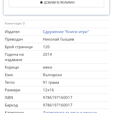
ДОБАВИ В ЛЮБИМИ
Коментари: 0
Издател
Сдружение "Книги-игри"
Преводач
Николай Гьошев
Брой страници
120
Година на
2014
издаване
Корици
меки
Език
български
Тегло
91 грама
Размери
12x16
ISBN
9786197160017
Баркод
9786197160017
Категории
Литература за деца и юноши
,