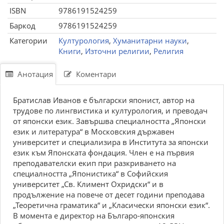
ISBN
9786191524259
Баркод
9786191524259
Категории
Културология
,
Хуманитарни науки
,
Книги
,
Източни религии
,
Религия
Анотация
Коментари
Братислав Иванов е български японист, автор на
трудове по лингвистика и културология, и преводач
от японски език. Завършва специалността „Японски
език и литература“ в Московския държавен
университет и специализира в Института за японски
език към Японската фондация. Член е на първия
преподавателски екип при разкриването на
специалността „Японистика“ в Софийския
университет „Св. Климент Охридски“ и в
продължение на повече от десет години преподава
„Теоретична граматика“ и „Класически японски език“.
B момeнтa e диpeктоp нa Бългapо-японcкия