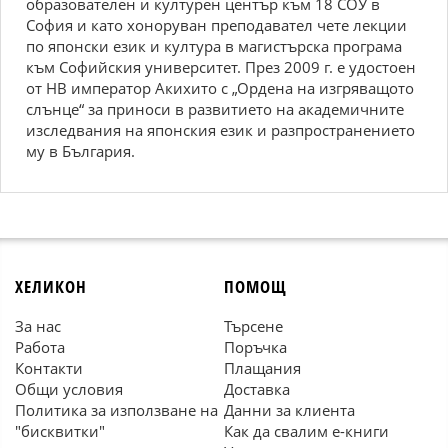
обpaзовaтeлeн и култуpeн цeнтъp към 18 СOУ в
София и като хоноруван преподавател чете лекции
по японски език и култура в магистърска програма
към Софийския университет. През 2009 г. е удостоен
от НВ император Акихито с „Ордена на изгряващото
слънце“ за приноси в развитието на академичните
изследвания на японския език и разпространението
му в България.
ХЕЛИКОН
ПОМОЩ
За нас
Търсене
Работа
Поръчка
Контакти
Плащания
Общи условия
Доставка
Политика за използване на
Данни за клиента
"бисквитки"
Как да свалим е-книги