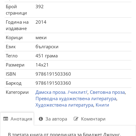
Брой
392
страници
Година на
2014
издаване
Корици
меки
Език
български
Тегло
451 грама
Размери
14x21
ISBN
9786191503360
Баркод
9786191503360
Категории
Дамска проза. /чиклит/
,
Световна проза
,
Преводна художествена литература
,
Художествена литература
,
Книги
Анотация
За автора
Коментари
В третата книга от поредицата за Бриджет Джоунс,