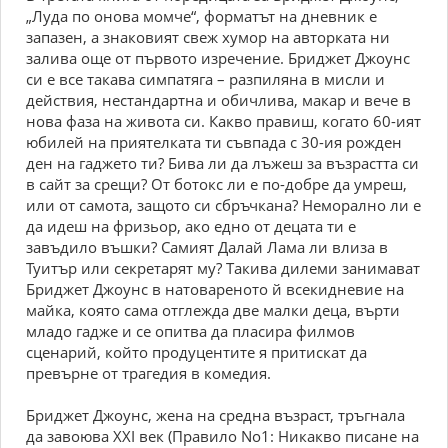
„Луда по онова момче“, форматът на дневник е
запазен, а знаковият свеж хумор на авторката ни
залива още от първото изречение. Бриджет Джоунс
си е все такава симпатяга – разпиляна в мисли и
действия, нестандартна и обичлива, макар и вече в
нова фаза на живота си. Какво правиш, когато 60-ият
юбилей на приятелката ти съвпада с 30-ия рожден
ден на гаджето ти? Бива ли да лъжеш за възрастта си
в сайт за срещи? От ботокс ли е по-добре да умреш,
или от самота, защото си сбръчкана? Неморално ли е
да идеш на фризьор, ако едно от децата ти е
завъдило въшки? Самият Далай Лама ли влиза в
Туитър или секретарят му? Такива дилеми занимават
Бриджет Джоунс в натовареното й всекидневие на
майка, която сама отглежда две малки деца, върти
младо гадже и се опитва да пласира филмов
сценарий, който продуцентите я притискат да
превърне от трагедия в комедия.
Бриджет Джоунс, жена на средна възраст, тръгнала
да завоюва ХХI век (Правило No1: Никакво писане на